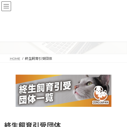
コ
ナ
ン
ビ
テ
ゲ
ン
ー
ツ
シ
へ
ョ
終生飼育引受団体
ス
ン
キ
に
ッ
移
プ
動
HOME
終生飼育引受団体
終生飼育引受団体