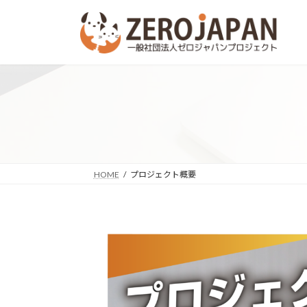
コ
ナ
ン
ビ
テ
ゲ
ン
ー
ツ
シ
へ
ョ
ス
ン
キ
に
ッ
移
プ
動
HOME
プロジェクト概要